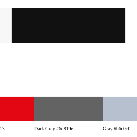
613
Dark Gray #6d819e
Gray #b6c0cf