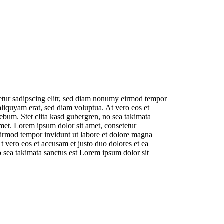
etur sadipscing elitr, sed diam nonumy eirmod tempor
aliquyam erat, sed diam voluptua. At vero eos et
rebum. Stet clita kasd gubergren, no sea takimata
met. Lorem ipsum dolor sit amet, consetetur
eirmod tempor invidunt ut labore et dolore magna
t vero eos et accusam et justo duo dolores et ea
o sea takimata sanctus est Lorem ipsum dolor sit